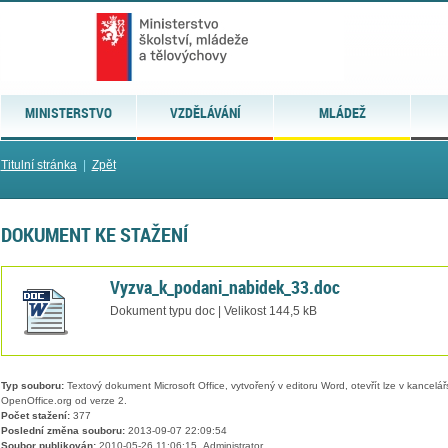
MINISTERSTVO
VZDĚLÁVÁNÍ
MLÁDEŽ
Titulní stránka
|
Zpět
DOKUMENT KE STAŽENÍ
Vyzva_k_podani_nabidek_33.doc
Dokument typu doc | Velikost 144,5 kB
Typ souboru:
Textový dokument Microsoft Office, vytvořený v editoru Word, otevřít lze v kancelářs
OpenOffice.org od verze 2.
Počet stažení:
377
Poslední změna souboru:
2013-09-07 22:09:54
Soubor publikován:
2010-05-26 11:06:15, Administrator