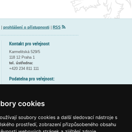
|
prohlášení o přístupnosti
|
RSS
Kontakt pro veřejnost
Karmelitská 529/5
118 12 Praha 1
tel. ústředna:
+420 234 811 111
Podatelna pro veřejnost:
pondělí a středa - 7:30-17:00
úterý a čtvrtek - 7:30-15:30
pátek - 7:30-14:00
bory cookies
8:30 - 9:30 - bezpečnostní přestávka
(více informací
ZDE
)
užívají soubory cookies a další sledovací nástroje s
elského prostředí, zobrazení přizpůsobeného obsahu
Elektronická podatelna:
těvnosti webových stránek a zjištění zdroje
posta@msmt
gov
cz