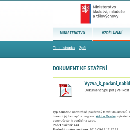
MINISTERSTVO
VZDĚLÁVÁNÍ
Titulní stránka
|
Zpět
DOKUMENT KE STAŽENÍ
Vyzva_k_podani_nabid
Dokument typu pdf | Velikost
Typ souboru:
Univerzálně použitelný formát dokumentů, kt
tisknout jej lze např. v programu
Adobe Reader
, vytvářet
doporučován k použití na webu.
Počet stažení:
443
Poslední změna souboru:
2013-09-21 12:12:29