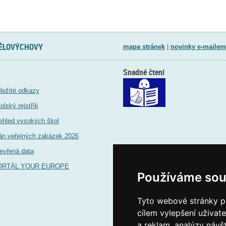
TĚLOVÝCHOVY
mapa stránek
|
novinky e-mailem
Snadné čtení
ležité odkazy
olský rejstřík
ehled vysokých škol
án veřejných zakázek 2026
evřená data
ORTÁL YOUR EUROPE
Používáme sou
Tyto webové stránky po
cílem vylepšení uživat
a reklam, analýzy návš