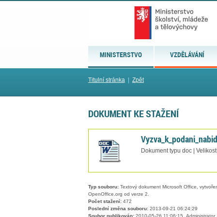
MINISTERSTVO
VZDĚLÁVÁNÍ
Titulní stránka
|
Zpět
DOKUMENT KE STAŽENÍ
Vyzva_k_podani_nabid
Dokument typu doc | Velikost
Typ souboru:
Textový dokument Microsoft Office, vytvořený
OpenOffice.org od verze 2.
Počet stažení:
472
Poslední změna souboru:
2013-09-21 06:24:29
Soubor publikován:
2010-05-26 11:06:15, Administrator