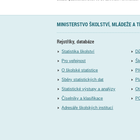
MINISTERSTVO ŠKOLSTVÍ, MLÁDEŽE A 
Rejstříky, databáze
Statistika školství
Dů
Pro veřejnost
Šk
O školské statistice
Př
Sběry statistických dat
Pl
Statistické výstupy a analýzy
Ot
Číselníky a klasifikace
P
Adresáře školských institucí