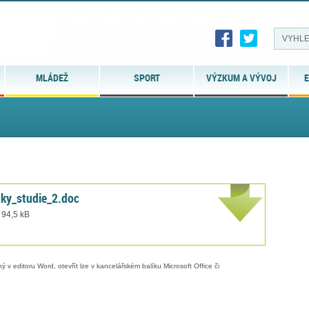
MLÁDEŽ
SPORT
VÝZKUM A VÝVOJ
E
ky_studie_2.doc
 94,5 kB
 v editoru Word, otevřít lze v kancelářském balíku Microsoft Office či