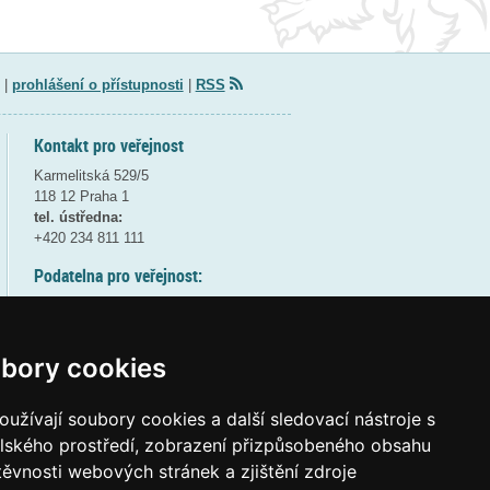
|
prohlášení o přístupnosti
|
RSS
Kontakt pro veřejnost
Karmelitská 529/5
118 12 Praha 1
tel. ústředna:
+420 234 811 111
Podatelna pro veřejnost:
pondělí a středa - 7:30-17:00
úterý a čtvrtek - 7:30-15:30
pátek - 7:30-14:00
bory cookies
8:30 - 9:30 - bezpečnostní přestávka
(více informací
ZDE
)
užívají soubory cookies a další sledovací nástroje s
elského prostředí, zobrazení přizpůsobeného obsahu
Elektronická podatelna:
těvnosti webových stránek a zjištění zdroje
posta@msmt
gov
cz