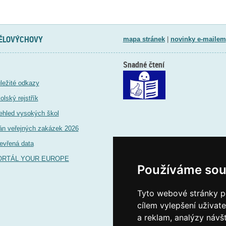
TĚLOVÝCHOVY
mapa stránek
|
novinky e-mailem
Snadné čtení
ležité odkazy
olský rejstřík
ehled vysokých škol
án veřejných zakázek 2026
evřená data
ORTÁL YOUR EUROPE
Používáme sou
Tyto webové stránky po
cílem vylepšení uživat
a reklam, analýzy návš