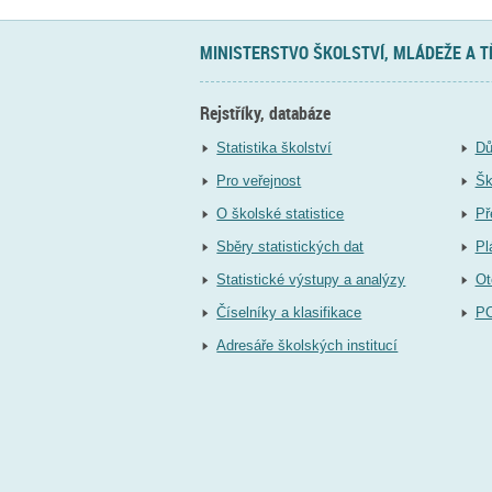
MINISTERSTVO ŠKOLSTVÍ, MLÁDEŽE A 
Rejstříky, databáze
Statistika školství
Dů
Pro veřejnost
Šk
O školské statistice
Př
Sběry statistických dat
Pl
Statistické výstupy a analýzy
Ot
Číselníky a klasifikace
P
Adresáře školských institucí