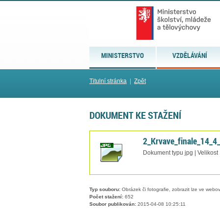
MINISTERSTVO
VZDĚLÁVÁNÍ
Titulní stránka
|
Zpět
DOKUMENT KE STAŽENÍ
2_Krvave_finale_14_4
Dokument typu jpg | Velikost
Typ souboru:
Obrázek či fotografie, zobrazit lze ve webov
Počet stažení:
652
Soubor publikován:
2015-04-08 10:25:11