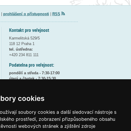
|
prohlášení o přístupnosti
|
RSS
Kontakt pro veřejnost
Karmelitská 529/5
118 12 Praha 1
tel. ústředna:
+420 234 811 111
Podatelna pro veřejnost:
pondělí a středa - 7:30-17:00
úterý a čtvrtek - 7:30-15:30
pátek - 7:30-14:00
8:30 - 9:30 - bezpečnostní přestávka
bory cookies
(více informací
ZDE
)
užívají soubory cookies a další sledovací nástroje s
Elektronická podatelna:
posta@msmt
gov
cz
elského prostředí, zobrazení přizpůsobeného obsahu
těvnosti webových stránek a zjištění zdroje
ID datové schránky:
vidaawt