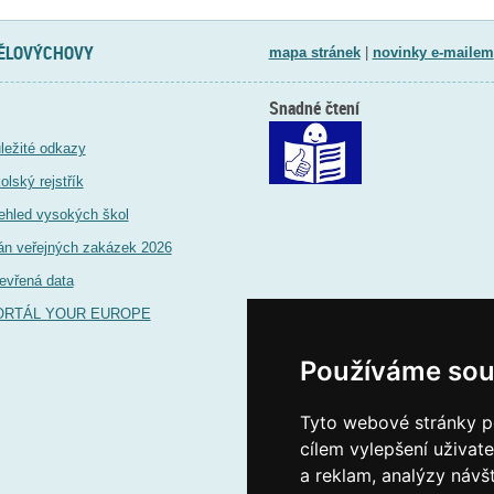
TĚLOVÝCHOVY
mapa stránek
|
novinky e-mailem
Snadné čtení
ležité odkazy
olský rejstřík
ehled vysokých škol
án veřejných zakázek 2026
evřená data
ORTÁL YOUR EUROPE
Používáme sou
Tyto webové stránky po
cílem vylepšení uživat
a reklam, analýzy návš