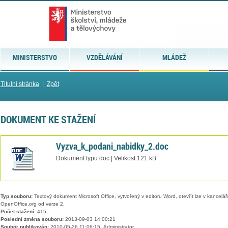
MINISTERSTVO
VZDĚLÁVÁNÍ
MLÁDEŽ
Titulní stránka
|
Zpět
DOKUMENT KE STAŽENÍ
Vyzva_k_podani_nabidky_2.doc
Dokument typu doc | Velikost 121 kB
Typ souboru:
Textový dokument Microsoft Office, vytvořený v editoru Word, otevřít lze v kancelářs
OpenOffice.org od verze 2.
Počet stažení:
415
Poslední změna souboru:
2013-09-03 14:00:21
Soubor publikován:
2010-05-26 11:06:15, Administrator