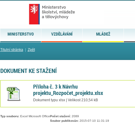
MINISTERSTVO
VZDĚLÁVÁNÍ
MLÁDEŽ
Titulní stránka
|
Zpět
DOKUMENT KE STAŽENÍ
Příloha č. 3 k Návrhu
projektu_Rozpočet_projektu.xlsx
Dokument typu xlsx | Velikost 210,54 kB
Typ souboru:
Excel Microsoft Office
Počet stažení:
2089
Soubor publikován:
2015-07-10 11:31:19