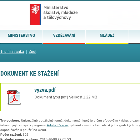
MINISTERSTVO
VZDĚLÁVÁNÍ
MLÁDEŽ
Titulní stránka
|
Zpět
DOKUMENT KE STAŽENÍ
vyzva.pdf
Dokument typu pdf | Velikost 1,22 MB
Typ souboru:
Univerzálně použitelný formát dokumentů, který je určen především k tisku, prezen
tisknout jej lze např. v programu
Adobe Reader
, vytvářet v mnoha kancelářských a grafických pr
doporučován k použití na webu.
Počet stažení:
302
Poslední změna souboru:
2013-10-08 22:05:53