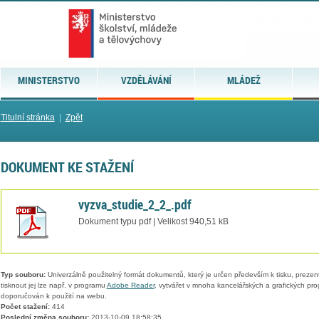
MINISTERSTVO
VZDĚLÁVÁNÍ
MLÁDEŽ
Titulní stránka
|
Zpět
DOKUMENT KE STAŽENÍ
vyzva_studie_2_2_.pdf
Dokument typu pdf | Velikost 940,51 kB
Typ souboru:
Univerzálně použitelný formát dokumentů, který je určen především k tisku, prezen
tisknout jej lze např. v programu
Adobe Reader
, vytvářet v mnoha kancelářských a grafických pr
doporučován k použití na webu.
Počet stažení:
414
Poslední změna souboru:
2013-10-09 18:58:35