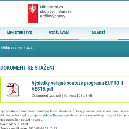
MINISTERSTVO
VZDĚLÁVÁNÍ
MLÁDEŽ
Titulní stránka
|
Zpět
DOKUMENT KE STAŽENÍ
Výsledky veřejné soutěže programu EUPRO II
VES15.pdf
Dokument typu pdf | Velikost 163,57 kB
Typ souboru:
Univerzálně použitelný formát dokumentů, který je určen především k tisku, prezen
tisknout jej lze např. v programu
Adobe Reader
, vytvářet v mnoha kancelářských a grafických pr
doporučován k použití na webu.
Počet stažení:
2468
Soubor publikován:
2015-08-14 09:15:13