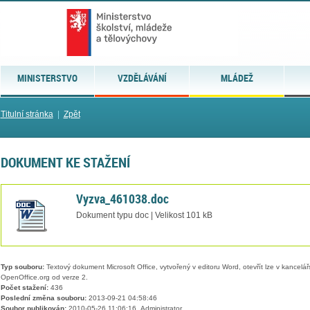
MINISTERSTVO
VZDĚLÁVÁNÍ
MLÁDEŽ
Titulní stránka
|
Zpět
DOKUMENT KE STAŽENÍ
Vyzva_461038.doc
Dokument typu doc | Velikost 101 kB
Typ souboru:
Textový dokument Microsoft Office, vytvořený v editoru Word, otevřít lze v kancelářs
OpenOffice.org od verze 2.
Počet stažení:
436
Poslední změna souboru:
2013-09-21 04:58:46
Soubor publikován:
2010-05-26 11:06:16, Administrator