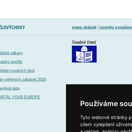
TĚLOVÝCHOVY
mapa stránek
|
novinky e-mailem
Snadné čtení
ležité odkazy
olský rejstřík
ehled vysokých škol
án veřejných zakázek 2026
evřená data
ORTÁL YOUR EUROPE
Používáme sou
Tyto webové stránky po
cílem vylepšení uživat
a reklam, analýzy návš