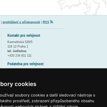
|
prohlášení o přístupnosti
|
RSS
Kontakt pro veřejnost
Karmelitská 529/5
118 12 Praha 1
tel. ústředna:
+420 234 811 111
Podatelna pro veřejnost:
pondělí a středa - 7:30-17:00
úterý a čtvrtek - 7:30-15:30
pátek - 7:30-14:00
bory cookies
8:30 - 9:30 - bezpečnostní přestávka
(více informací
ZDE
)
užívají soubory cookies a další sledovací nástroje s
elského prostředí, zobrazení přizpůsobeného obsahu
Elektronická podatelna:
těvnosti webových stránek a zjištění zdroje
posta@msmt
gov
cz