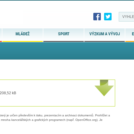
MLÁDEŽ
SPORT
VÝZKUM A VÝVOJ
E
 208,52 kB
erý je určen především k tisku, prezentacím a archivaci dokumentů. Prohlížet a
 v mnoha kancelářských a grafických programech (např. OpenOffice.org). Je