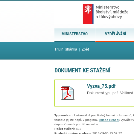
MINISTERSTVO
VZDĚLÁVÁNÍ
Titulní stránka
|
Zpět
DOKUMENT KE STAŽENÍ
Vyzva_75.pdf
Dokument typu pdf | Velikost
Typ souboru:
Univerzálně použitelný formát dokumentů, kt
tisknout jej lze např. v programu
Adobe Reader
, vytvářet
doporučován k použití na webu.
Počet stažení:
492
Poslední změna souboru:
2013-09-05 15:59:22