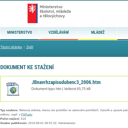
MINISTERSTVO
VZDĚLÁVÁNÍ
MLÁDEŽ
Titulní stránka
|
Zpět
DOKUMENT KE STAŽENÍ
JBnavrhzapisudubenc3_2006.htm
Dokument typu htm | Velikost 65,75 kB
Typ souboru:
Webová stránka, kterou lze prohlížet ve webovém prohlížeči. Vytvořit a upravit pa
editoru, např. v
PSPadu
.
Počet stažení:
416
Soubor publikován:
2015-09-01 09:52:32, Administrator