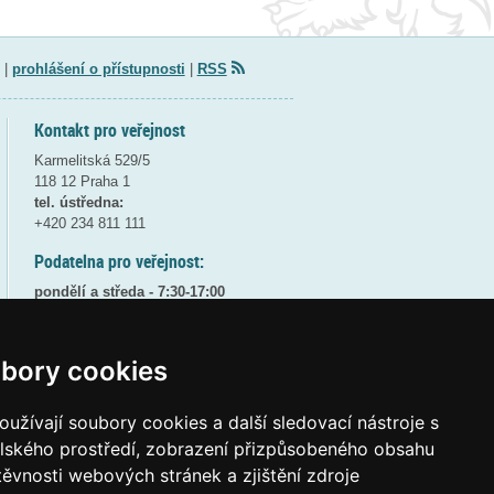
|
prohlášení o přístupnosti
|
RSS
Kontakt pro veřejnost
Karmelitská 529/5
118 12 Praha 1
tel. ústředna:
+420 234 811 111
Podatelna pro veřejnost:
pondělí a středa - 7:30-17:00
úterý a čtvrtek - 7:30-15:30
pátek - 7:30-14:00
bory cookies
8:30 - 9:30 - bezpečnostní přestávka
(více informací
ZDE
)
užívají soubory cookies a další sledovací nástroje s
Elektronická podatelna:
elského prostředí, zobrazení přizpůsobeného obsahu
posta@msmt
gov
cz
těvnosti webových stránek a zjištění zdroje