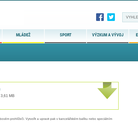
MLÁDEŽ
SPORT
VÝZKUM A VÝVOJ
E
m
t 3,61 MB
bovém prohlížeči. Vytvořit a upravit pak v kancelářském balíku nebo speciálním