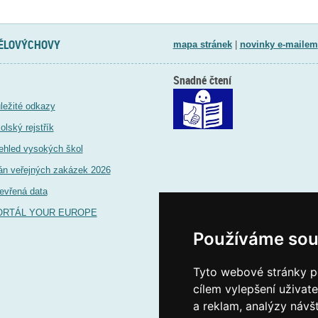
TĚLOVÝCHOVY
mapa stránek
|
novinky e-mailem
Snadné čtení
ležité odkazy
olský rejstřík
ehled vysokých škol
án veřejných zakázek 2026
evřená data
ORTÁL YOUR EUROPE
Používáme sou
Tyto webové stránky po
cílem vylepšení uživat
a reklam, analýzy návš