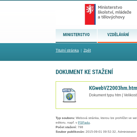
MINISTERSTVO
VZDĚLÁVÁNÍ
Titulní stránka
|
Zpět
DOKUMENT KE STAŽENÍ
KGwebVZ2003hm.ht
Dokument typu htm | Velikos
Typ souboru:
Webová stránka, kterou lze prohlížet ve we
editoru, např. v
PSPadu
.
Počet stažení:
798
Soubor publikován:
2015-09-01 09:52:32, Administrator