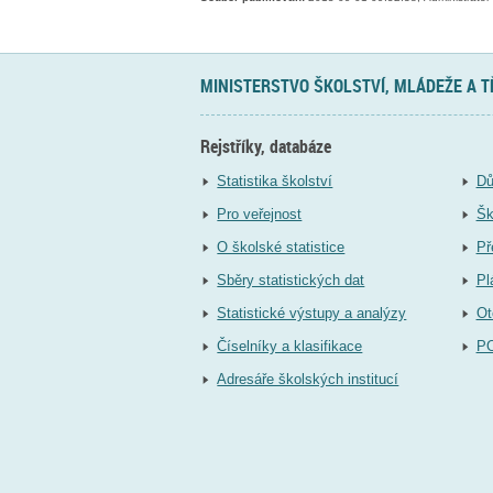
MINISTERSTVO ŠKOLSTVÍ, MLÁDEŽE A 
Rejstříky, databáze
Statistika školství
Dů
Pro veřejnost
Šk
O školské statistice
Př
Sběry statistických dat
Pl
Statistické výstupy a analýzy
Ot
Číselníky a klasifikace
P
Adresáře školských institucí