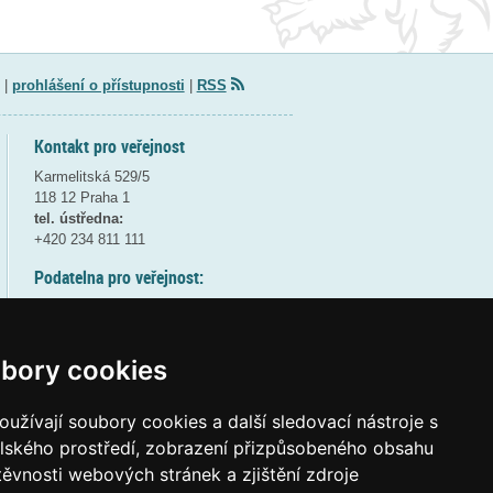
|
prohlášení o přístupnosti
|
RSS
Kontakt pro veřejnost
Karmelitská 529/5
118 12 Praha 1
tel. ústředna:
+420 234 811 111
Podatelna pro veřejnost:
pondělí a středa - 7:30-17:00
úterý a čtvrtek - 7:30-15:30
pátek - 7:30-14:00
bory cookies
8:30 - 9:30 - bezpečnostní přestávka
(více informací
ZDE
)
užívají soubory cookies a další sledovací nástroje s
elského prostředí, zobrazení přizpůsobeného obsahu
Elektronická podatelna:
těvnosti webových stránek a zjištění zdroje
posta@msmt
gov
cz