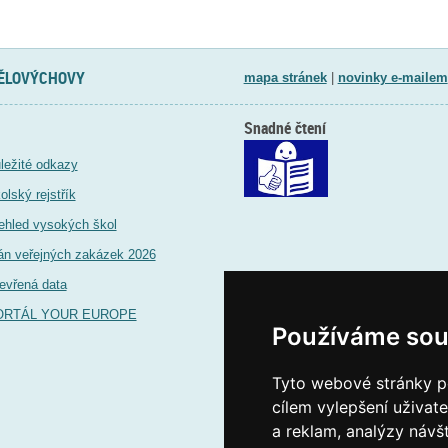
TĚLOVÝCHOVY
mapa stránek
|
novinky e-mailem
Snadné čtení
ležité odkazy
olský rejstřík
ehled vysokých škol
án veřejných zakázek 2026
evřená data
ORTÁL YOUR EUROPE
Používáme sou
Tyto webové stránky po
cílem vylepšení uživat
a reklam, analýzy návš