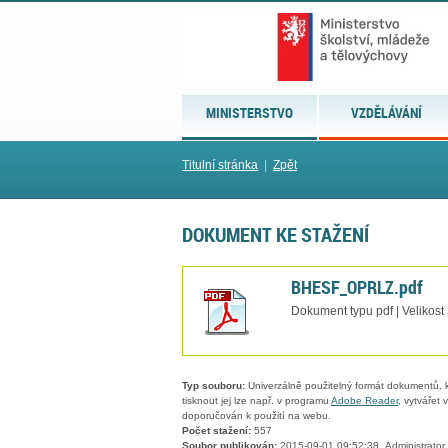
MINISTERSTVO
VZDĚLÁVÁNÍ
Titulní stránka
|
Zpět
DOKUMENT KE STAŽENÍ
BHESF_OPRLZ.pdf
Dokument typu pdf | Velikost
Typ souboru:
Univerzálně použitelný formát dokumentů, kt
tisknout jej lze např. v programu
Adobe Reader
, vytvářet
doporučován k použití na webu.
Počet stažení:
557
Soubor publikován:
2015-09-01 09:52:38, Administrator