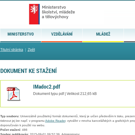
MINISTERSTVO
VZDĚLÁVÁNÍ
MLÁDEŽ
Titulní stránka
|
Zpět
DOKUMENT KE STAŽENÍ
IMadoc2.pdf
Dokument typu pdf | Velikost 212,65 kB
Typ souboru:
Univerzálně použitelný formát dokumentů, který je určen především k tisku, prezen
tisknout jej lze např. v programu
Adobe Reader
, vytvářet v mnoha kancelářských a grafických pr
doporučován k použití na webu.
Počet stažení:
486
Soubor publikován:
2015-09-01 09:52:39, Administrator