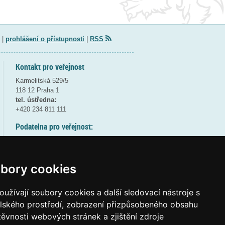
|
prohlášení o přístupnosti
|
RSS
Kontakt pro veřejnost
Karmelitská 529/5
118 12 Praha 1
tel. ústředna:
+420 234 811 111
Podatelna pro veřejnost:
pondělí a středa - 7:30-17:00
úterý a čtvrtek - 7:30-15:30
pátek - 7:30-14:00
bory cookies
8:30 - 9:30 - bezpečnostní přestávka
(více informací
ZDE
)
užívají soubory cookies a další sledovací nástroje s
elského prostředí, zobrazení přizpůsobeného obsahu
Elektronická podatelna:
těvnosti webových stránek a zjištění zdroje
posta@msmt
gov
cz