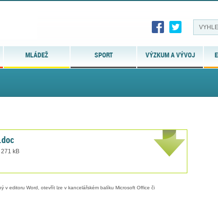
MLÁDEŽ
SPORT
VÝZKUM A VÝVOJ
E
.doc
t 271 kB
 v editoru Word, otevřít lze v kancelářském balíku Microsoft Office či