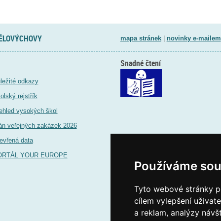
TĚLOVÝCHOVY
mapa stránek
|
novinky e-mailem
Snadné čtení
ležité odkazy
olský rejstřík
ehled vysokých škol
án veřejných zakázek 2026
evřená data
ORTÁL YOUR EUROPE
Používáme sou
Tyto webové stránky po
cílem vylepšení uživat
a reklam, analýzy návš