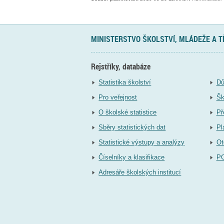
MINISTERSTVO ŠKOLSTVÍ, MLÁDEŽE A 
Rejstříky, databáze
Statistika školství
Dů
Pro veřejnost
Šk
O školské statistice
Př
Sběry statistických dat
Pl
Statistické výstupy a analýzy
Ot
Číselníky a klasifikace
P
Adresáře školských institucí