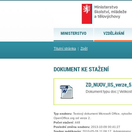
MINISTERSTVO
VZDĚLÁVÁNÍ
Titulní stránka
|
Zpět
DOKUMENT KE STAŽENÍ
ZD_NUOV_IIS_verze_5
Dokument typu doc | Velikos
Typ souboru:
Textový dokument Microsoft Office, vytvořený
OpenOffice.org od verze 2.
Počet stažení:
448
Poslední změna souboru:
2013-10-09 00:41:27
Soubor publikován:
2010-05-26 11:06:17, Administrator