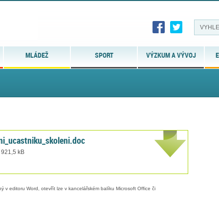
MLÁDEŽ
SPORT
VÝZKUM A VÝVOJ
E
ni_ucastniku_skoleni.doc
 921,5 kB
 v editoru Word, otevřít lze v kancelářském balíku Microsoft Office či