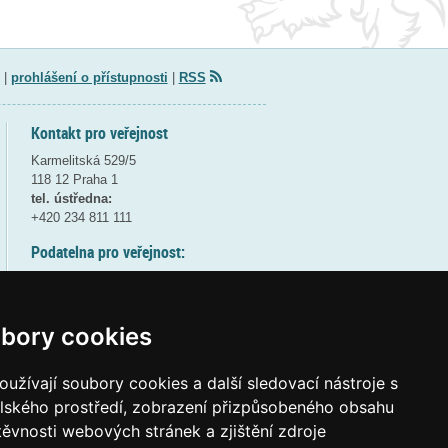
|
prohlášení o přístupnosti
|
RSS
Kontakt pro veřejnost
Karmelitská 529/5
118 12 Praha 1
tel. ústředna:
+420 234 811 111
Podatelna pro veřejnost:
pondělí a středa - 7:30-17:00
úterý a čtvrtek - 7:30-15:30
pátek - 7:30-14:00
bory cookies
8:30 - 9:30 - bezpečnostní přestávka
(více informací
ZDE
)
užívají soubory cookies a další sledovací nástroje s
elského prostředí, zobrazení přizpůsobeného obsahu
Elektronická podatelna:
těvnosti webových stránek a zjištění zdroje
posta@msmt
gov
cz