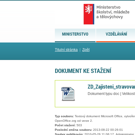
MINISTERSTVO
VZDĚLÁVÁNÍ
Titulní stránka
|
Zpět
DOKUMENT KE STAŽENÍ
ZD_Zajisteni_stravova
Dokument typu doc | Velikost
Typ souboru:
Textový dokument Microsoft Office, vytvořený
OpenOffice.org od verze 2.
Počet stažení:
503
Poslední změna souboru:
2013-08-22 00:26:01
Soubor publikován:
2010-05-26 11:06:17, Administrator