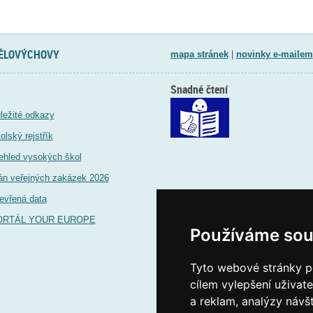
TĚLOVÝCHOVY
mapa stránek
|
novinky e-mailem
Snadné čtení
ležité odkazy
olský rejstřík
ehled vysokých škol
án veřejných zakázek 2026
evřená data
ORTÁL YOUR EUROPE
Používáme sou
Tyto webové stránky po
cílem vylepšení uživat
a reklam, analýzy návš