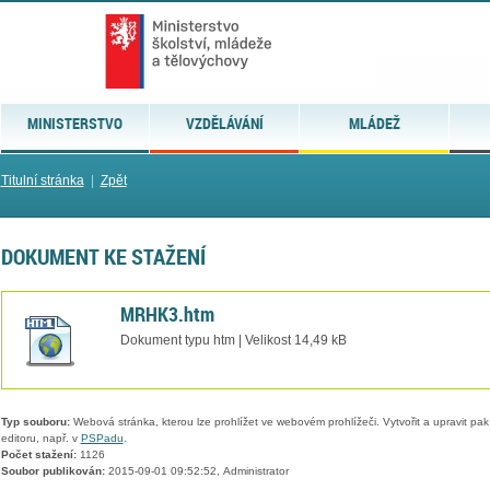
MINISTERSTVO
VZDĚLÁVÁNÍ
MLÁDEŽ
Titulní stránka
|
Zpět
DOKUMENT KE STAŽENÍ
MRHK3.htm
Dokument typu htm | Velikost 14,49 kB
Typ souboru:
Webová stránka, kterou lze prohlížet ve webovém prohlížeči. Vytvořit a upravit pa
editoru, např. v
PSPadu
.
Počet stažení:
1126
Soubor publikován:
2015-09-01 09:52:52, Administrator