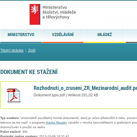
MINISTERSTVO
VZDĚLÁVÁNÍ
MLÁDEŽ
Titulní stránka
|
Zpět
DOKUMENT KE STAŽENÍ
Rozhodnuti_o_zruseni_ZR_Mezinarodni_audit.p
Dokument typu pdf | Velikost 281,02 kB
Typ souboru:
Univerzálně použitelný formát dokumentů, který je určen především k tisku, prezen
tisknout jej lze např. v programu
Adobe Reader
, vytvářet v mnoha kancelářských a grafických pr
doporučován k použití na webu.
Počet stažení:
491
Poslední změna souboru:
2013-10-09 16:31:41