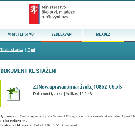
MINISTERSTVO
VZDĚLÁVÁNÍ
MLÁDEŽ
Titulní stránka
|
Zpět
DOKUMENT KE STAŽENÍ
ZJNovaupravanormartivukcj10852_05.xls
Dokument typu xls | Velikost 19,5 kB
Typ souboru:
Sešit s výpočty či grafy Microsoft Office, otevřít lze v kancelářském balíku OpenOffic
Počet stažení:
440
Soubor publikován:
2015-09-01 09:52:54, Administrator