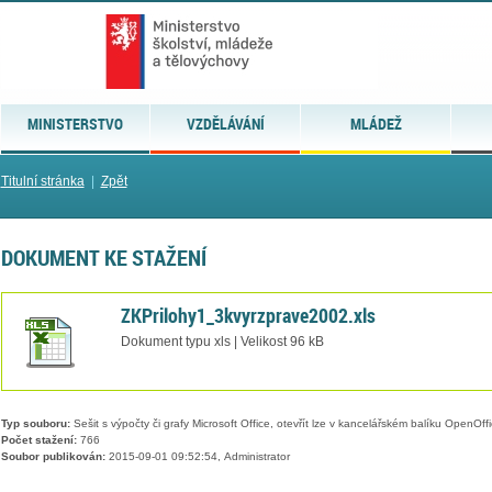
MINISTERSTVO
VZDĚLÁVÁNÍ
MLÁDEŽ
Titulní stránka
|
Zpět
DOKUMENT KE STAŽENÍ
ZKPrilohy1_3kvyrzprave2002.xls
Dokument typu xls | Velikost 96 kB
Typ souboru:
Sešit s výpočty či grafy Microsoft Office, otevřít lze v kancelářském balíku OpenOffic
Počet stažení:
766
Soubor publikován:
2015-09-01 09:52:54, Administrator