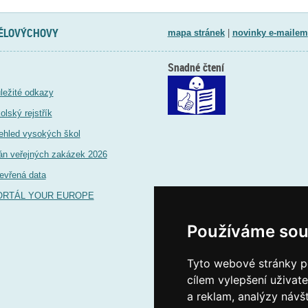
TĚLOVÝCHOVY
mapa stránek
|
novinky e-mailem
Snadné čtení
ležité odkazy
olský rejstřík
ehled vysokých škol
án veřejných zakázek 2026
evřená data
ORTÁL YOUR EUROPE
Používáme sou
Tyto webové stránky po
cílem vylepšení uživat
a reklam, analýzy návš