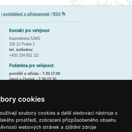
|
prohlášení o přístupnosti
|
RSS
Kontakt pro veřejnost
Karmelitská 529/5
118 12 Praha 1
tel. ústředna:
+420 234 811 111
Podatelna pro veřejnost:
pondělí a středa - 7:30-17:00
úterý a čtvrtek - 7:30-15:30
pátek - 7:30-14:00
8:30 - 9:30 - bezpečnostní přestávka
bory cookies
(více informací
ZDE
)
užívají soubory cookies a další sledovací nástroje s
Elektronická podatelna:
posta@msmt
gov
cz
elského prostředí, zobrazení přizpůsobeného obsahu
těvnosti webových stránek a zjištění zdroje
ID datové schránky:
vidaawt