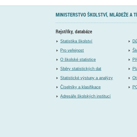
MINISTERSTVO ŠKOLSTVÍ, MLÁDEŽE A 
Rejstříky, databáze
Statistika školství
Dů
Pro veřejnost
Šk
O školské statistice
Př
Sběry statistických dat
Pl
Statistické výstupy a analýzy
Ot
Číselníky a klasifikace
P
Adresáře školských institucí