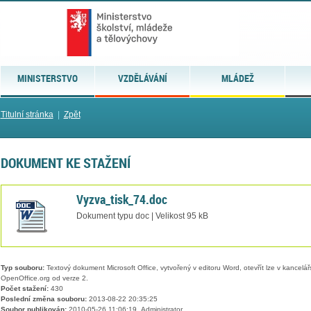
MINISTERSTVO
VZDĚLÁVÁNÍ
MLÁDEŽ
Titulní stránka
|
Zpět
DOKUMENT KE STAŽENÍ
Vyzva_tisk_74.doc
Dokument typu doc | Velikost 95 kB
Typ souboru:
Textový dokument Microsoft Office, vytvořený v editoru Word, otevřít lze v kancelářs
OpenOffice.org od verze 2.
Počet stažení:
430
Poslední změna souboru:
2013-08-22 20:35:25
Soubor publikován:
2010-05-26 11:06:19, Administrator