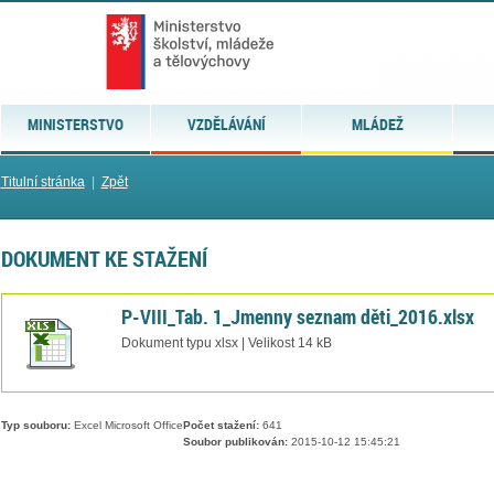
MINISTERSTVO
VZDĚLÁVÁNÍ
MLÁDEŽ
Titulní stránka
|
Zpět
DOKUMENT KE STAŽENÍ
P-VIII_Tab. 1_Jmenny seznam děti_2016.xlsx
Dokument typu xlsx | Velikost 14 kB
Typ souboru:
Excel Microsoft Office
Počet stažení:
641
Soubor publikován:
2015-10-12 15:45:21