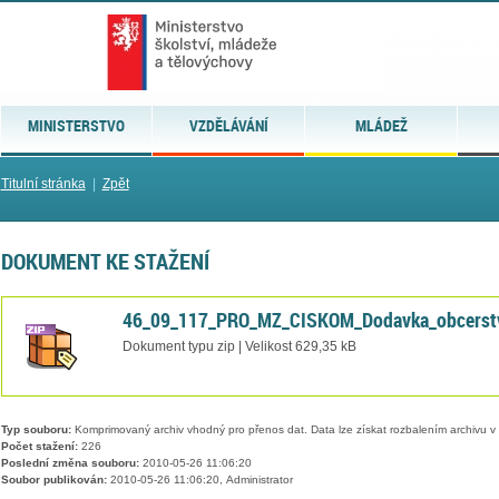
MINISTERSTVO
VZDĚLÁVÁNÍ
MLÁDEŽ
Titulní stránka
|
Zpět
DOKUMENT KE STAŽENÍ
46_09_117_PRO_MZ_CISKOM_Dodavka_obcerstve
Dokument typu zip | Velikost 629,35 kB
Typ souboru:
Komprimovaný archiv vhodný pro přenos dat. Data lze získat rozbalením archivu 
Počet stažení:
226
Poslední změna souboru:
2010-05-26 11:06:20
Soubor publikován:
2010-05-26 11:06:20, Administrator