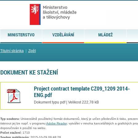
MINISTERSTVO
VZDĚLÁVÁNÍ
MLÁDEŽ
Titulní stránka
|
Zpět
DOKUMENT KE STAŽENÍ
Project contract template CZ09_1209 2014-
ENG.pdf
Dokument typu pdf | Velikost 222,78 kB
Typ souboru:
Univerzálně použitelný formát dokumentů, který je určen především k tisku, prezen
tisknout jej lze např. v programu
Adobe Reader
, vytvářet v mnoha kancelářských a grafických pr
doporučován k použití na webu.
Počet stažení:
1710
Soubor publikován:
2015-10-29 09:48:28