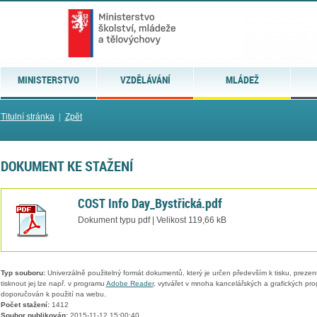
MINISTERSTVO
VZDĚLÁVÁNÍ
MLÁDEŽ
Titulní stránka
|
Zpět
DOKUMENT KE STAŽENÍ
COST Info Day_Bystřická.pdf
Dokument typu pdf | Velikost 119,66 kB
Typ souboru:
Univerzálně použitelný formát dokumentů, který je určen především k tisku, prezen
tisknout jej lze např. v programu
Adobe Reader
, vytvářet v mnoha kancelářských a grafických pr
doporučován k použití na webu.
Počet stažení:
1412
Soubor publikován:
2015-11-12 15:00:40