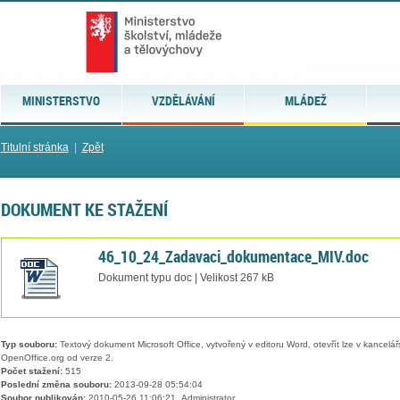
MINISTERSTVO
VZDĚLÁVÁNÍ
MLÁDEŽ
Titulní stránka
|
Zpět
DOKUMENT KE STAŽENÍ
46_10_24_Zadavaci_dokumentace_MIV.doc
Dokument typu doc | Velikost 267 kB
Typ souboru:
Textový dokument Microsoft Office, vytvořený v editoru Word, otevřít lze v kancelářs
OpenOffice.org od verze 2.
Počet stažení:
515
Poslední změna souboru:
2013-09-28 05:54:04
Soubor publikován:
2010-05-26 11:06:21, Administrator