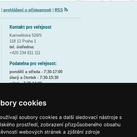
|
prohlášení o přístupnosti
|
RSS
Kontakt pro veřejnost
Karmelitská 529/5
118 12 Praha 1
tel. ústředna:
+420 234 811 111
Podatelna pro veřejnost:
pondělí a středa - 7:30-17:00
úterý a čtvrtek - 7:30-15:30
pátek - 7:30-14:00
8:30 - 9:30 - bezpečnostní přestávka
bory cookies
(více informací
ZDE
)
Elektronická podatelna:
užívají soubory cookies a další sledovací nástroje s
posta@msmt
gov
cz
elského prostředí, zobrazení přizpůsobeného obsahu
ID datové schránky:
vidaawt
těvnosti webových stránek a zjištění zdroje