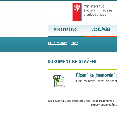
MINISTERSTVO
VZDĚLÁVÁNÍ
Titulní stránka
|
Zpět
DOKUMENT KE STAŽENÍ
Řízení_ke_jmenování_
Dokument typu xlsx | Velikos
Typ souboru:
Excel Microsoft Office
Počet stažení:
981
Soubor publikován:
2