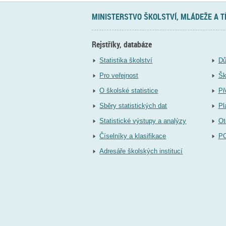
MINISTERSTVO ŠKOLSTVÍ, MLÁDEŽE A 
Rejstříky, databáze
Statistika školství
Dů
Pro veřejnost
Šk
O školské statistice
Př
Sběry statistických dat
Pl
Statistické výstupy a analýzy
Ot
Číselníky a klasifikace
P
Adresáře školských institucí