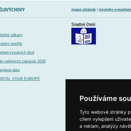
TĚLOVÝCHOVY
mapa stránek
|
novinky e-mailem
Snadné čtení
ležité odkazy
olský rejstřík
ehled vysokých škol
án veřejných zakázek 2026
evřená data
ORTÁL YOUR EUROPE
Používáme sou
Tyto webové stránky po
cílem vylepšení uživat
a reklam, analýzy návš