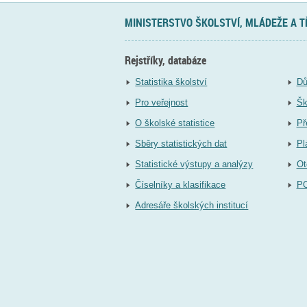
MINISTERSTVO ŠKOLSTVÍ, MLÁDEŽE A 
Rejstříky, databáze
Statistika školství
Dů
Pro veřejnost
Šk
O školské statistice
Př
Sběry statistických dat
Pl
Statistické výstupy a analýzy
Ot
Číselníky a klasifikace
P
Adresáře školských institucí