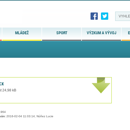
MLÁDEŽ
SPORT
VÝZKUM A VÝVOJ
E
cx
t 24,98 kB
964
ván:
2016-02-04 11:03:14, Núňez Lucie