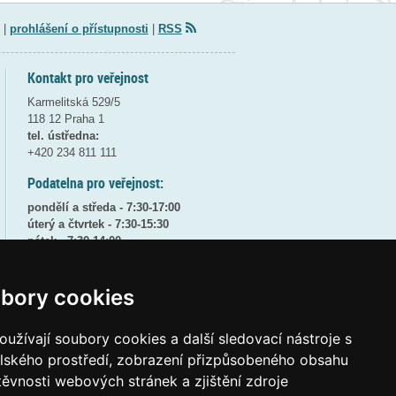
|
prohlášení o přístupnosti
|
RSS
Kontakt pro veřejnost
Karmelitská 529/5
118 12 Praha 1
tel. ústředna:
+420 234 811 111
Podatelna pro veřejnost:
pondělí a středa - 7:30-17:00
úterý a čtvrtek - 7:30-15:30
pátek - 7:30-14:00
8:30 - 9:30 - bezpečnostní přestávka
bory cookies
(více informací
ZDE
)
Elektronická podatelna:
užívají soubory cookies a další sledovací nástroje s
posta@msmt
gov
cz
elského prostředí, zobrazení přizpůsobeného obsahu
ID datové schránky:
vidaawt
těvnosti webových stránek a zjištění zdroje