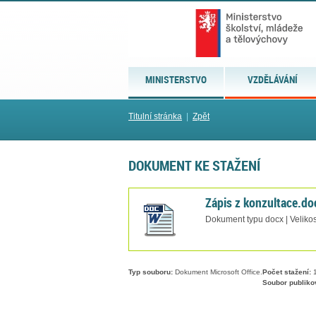
MINISTERSTVO
VZDĚLÁVÁNÍ
Titulní stránka
|
Zpět
DOKUMENT KE STAŽENÍ
Zápis z konzultace.do
Dokument typu docx | Velikos
Typ souboru:
Dokument Microsoft Office.
Počet stažení:
1
Soubor publiko