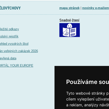
TĚLOVÝCHOVY
mapa stránek
|
novinky e-mailem
Snadné čtení
ležité odkazy
olský rejstřík
ehled vysokých škol
án veřejných zakázek 2026
evřená data
ORTÁL YOUR EUROPE
Používáme sou
Tyto webové stránky po
cílem vylepšení uživat
a reklam, analýzy návš