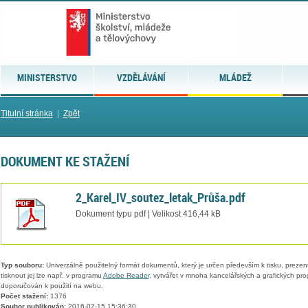
MINISTERSTVO
VZDĚLÁVÁNÍ
MLÁDEŽ
Titulní stránka
|
Zpět
DOKUMENT KE STAŽENÍ
2_Karel_IV_soutez_letak_Průša.pdf
Dokument typu pdf | Velikost 416,44 kB
Typ souboru:
Univerzálně použitelný formát dokumentů, který je určen především k tisku, prezen
tisknout jej lze např. v programu
Adobe Reader
, vytvářet v mnoha kancelářských a grafických pr
doporučován k použití na webu.
Počet stažení:
1376
Soubor publikován:
2016-02-15 15:36:30