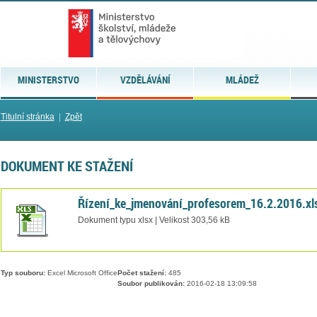
MINISTERSTVO
VZDĚLÁVÁNÍ
MLÁDEŽ
Titulní stránka
|
Zpět
DOKUMENT KE STAŽENÍ
Řízení_ke_jmenování_profesorem_16.2.2016.xl
Dokument typu xlsx | Velikost 303,56 kB
Typ souboru:
Excel Microsoft Office
Počet stažení:
485
Soubor publikován:
2016-02-18 13:09:58