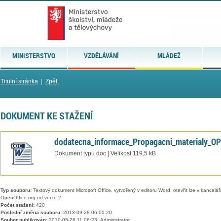
MINISTERSTVO
VZDĚLÁVÁNÍ
MLÁDEŽ
Titulní stránka
|
Zpět
DOKUMENT KE STAŽENÍ
dodatecna_informace_Propagacni_materialy_O
Dokument typu doc | Velikost 119,5 kB
Typ souboru:
Textový dokument Microsoft Office, vytvořený v editoru Word, otevřít lze v kancelářs
OpenOffice.org od verze 2.
Počet stažení:
420
Poslední změna souboru:
2013-09-28 06:00:20
Soubor publikován:
2010-05-26 11:06:23, Administrator