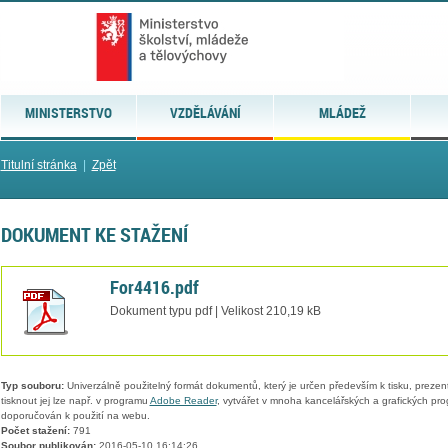
MINISTERSTVO
VZDĚLÁVÁNÍ
MLÁDEŽ
Titulní stránka
|
Zpět
DOKUMENT KE STAŽENÍ
For4416.pdf
Dokument typu pdf | Velikost 210,19 kB
Typ souboru:
Univerzálně použitelný formát dokumentů, který je určen především k tisku, prezen
tisknout jej lze např. v programu
Adobe Reader
, vytvářet v mnoha kancelářských a grafických pr
doporučován k použití na webu.
Počet stažení:
791
Soubor publikován:
2016-05-10 16:14:26