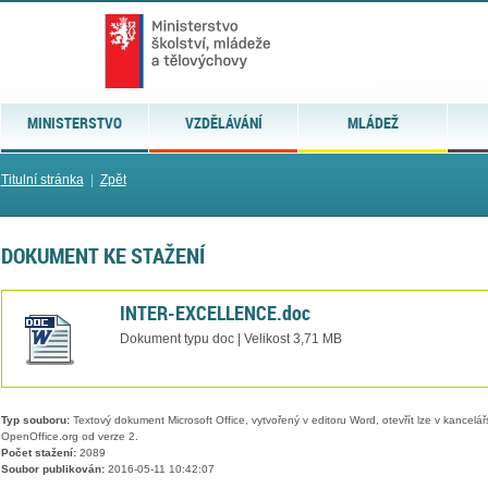
MINISTERSTVO
VZDĚLÁVÁNÍ
MLÁDEŽ
Titulní stránka
|
Zpět
DOKUMENT KE STAŽENÍ
INTER-EXCELLENCE.doc
Dokument typu doc | Velikost 3,71 MB
Typ souboru:
Textový dokument Microsoft Office, vytvořený v editoru Word, otevřít lze v kancelářs
OpenOffice.org od verze 2.
Počet stažení:
2089
Soubor publikován:
2016-05-11 10:42:07