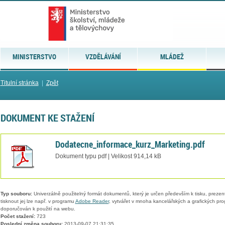
MINISTERSTVO
VZDĚLÁVÁNÍ
MLÁDEŽ
Titulní stránka
|
Zpět
DOKUMENT KE STAŽENÍ
Dodatecne_informace_kurz_Marketing.pdf
Dokument typu pdf | Velikost 914,14 kB
Typ souboru:
Univerzálně použitelný formát dokumentů, který je určen především k tisku, prezen
tisknout jej lze např. v programu
Adobe Reader
, vytvářet v mnoha kancelářských a grafických pr
doporučován k použití na webu.
Počet stažení:
723
Poslední změna souboru:
2013-09-07 21:31:35