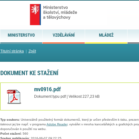
MINISTERSTVO
VZDĚLÁVÁNÍ
MLÁDEŽ
Titulní stránka
|
Zpět
DOKUMENT KE STAŽENÍ
mv0916.pdf
Dokument typu pdf | Velikost 227,23 kB
Typ souboru:
Univerzálně použitelný formát dokumentů, který je určen především k tisku, prezen
tisknout jej lze např. v programu
Adobe Reader
, vytvářet v mnoha kancelářských a grafických pr
doporučován k použití na webu.
Počet stažení:
560
Soubor publikován:
2016-06-07 09:22:25