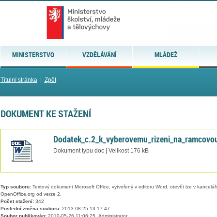
MINISTERSTVO
VZDĚLÁVÁNÍ
MLÁDEŽ
Titulní stránka
|
Zpět
DOKUMENT KE STAŽENÍ
Dodatek_c.2_k_vyberovemu_rizeni_na_ramcovo
Dokument typu doc | Velikost 176 kB
Typ souboru:
Textový dokument Microsoft Office, vytvořený v editoru Word, otevřít lze v kancelářs
OpenOffice.org od verze 2.
Počet stažení:
342
Poslední změna souboru:
2013-08-25 13:17:47
Soubor publikován:
2010-05-26 11:06:25, Administrator