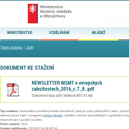
MINISTERSTVO
VZDĚLÁVÁNÍ
MLÁDEŽ
Titulní stránka
|
Zpět
DOKUMENT KE STAŽENÍ
NEWSLETTER MSMT o evropskych
zalezitostech_2016_c.7.,8..pdf
Dokument typu pdf | Velikost 907,41 kB
Typ souboru:
Univerzálně použitelný formát dokumentů, který je určen především k tisku, prezen
tisknout jej lze např. v programu
Adobe Reader
, vytvářet v mnoha kancelářských a grafických pr
doporučován k použití na webu.
Počet stažení:
2331
Soubor publikován:
2016-07-14 09:00:14