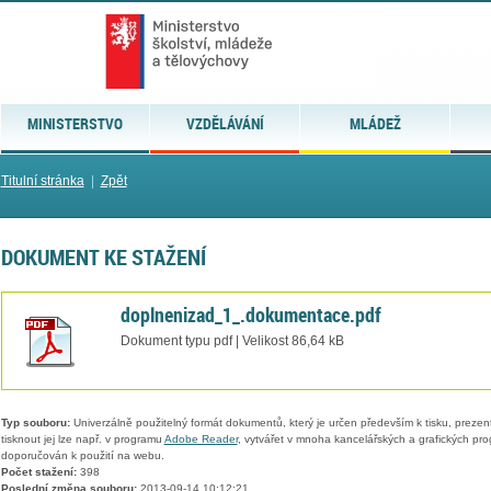
MINISTERSTVO
VZDĚLÁVÁNÍ
MLÁDEŽ
Titulní stránka
|
Zpět
DOKUMENT KE STAŽENÍ
doplnenizad_1_.dokumentace.pdf
Dokument typu pdf | Velikost 86,64 kB
Typ souboru:
Univerzálně použitelný formát dokumentů, který je určen především k tisku, prezen
tisknout jej lze např. v programu
Adobe Reader
, vytvářet v mnoha kancelářských a grafických pr
doporučován k použití na webu.
Počet stažení:
398
Poslední změna souboru:
2013-09-14 10:12:21