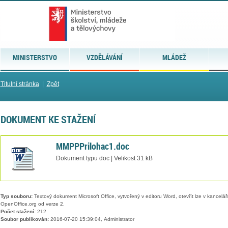
MINISTERSTVO
VZDĚLÁVÁNÍ
MLÁDEŽ
Titulní stránka
|
Zpět
DOKUMENT KE STAŽENÍ
MMPPPrilohac1.doc
Dokument typu doc | Velikost 31 kB
Typ souboru:
Textový dokument Microsoft Office, vytvořený v editoru Word, otevřít lze v kancelářs
OpenOffice.org od verze 2.
Počet stažení:
212
Soubor publikován:
2016-07-20 15:39:04, Administrator