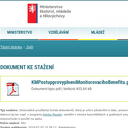
MINISTERSTVO
VZDĚLÁVÁNÍ
MLÁDEŽ
Titulní stránka
|
Zpět
DOKUMENT KE STAŽENÍ
KMPostupprovyplneniMonitorovacihoBenefitu.
Dokument typu pdf | Velikost 403,64 kB
Typ souboru:
Univerzálně použitelný formát dokumentů, který je určen především k tisku, prezen
tisknout jej lze např. v programu
Adobe Reader
, vytvářet v mnoha kancelářských a grafických pr
doporučován k použití na webu.
Počet stažení:
461
Soubor publikován:
2016-07-20 15:39:17, Administrator