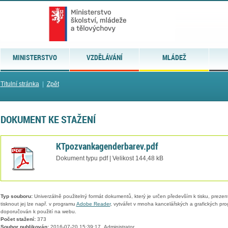
MINISTERSTVO
VZDĚLÁVÁNÍ
MLÁDEŽ
Titulní stránka
|
Zpět
DOKUMENT KE STAŽENÍ
KTpozvankagenderbarev.pdf
Dokument typu pdf | Velikost 144,48 kB
Typ souboru:
Univerzálně použitelný formát dokumentů, který je určen především k tisku, prezen
tisknout jej lze např. v programu
Adobe Reader
, vytvářet v mnoha kancelářských a grafických pr
doporučován k použití na webu.
Počet stažení:
373
Soubor publikován:
2016-07-20 15:39:17, Administrator