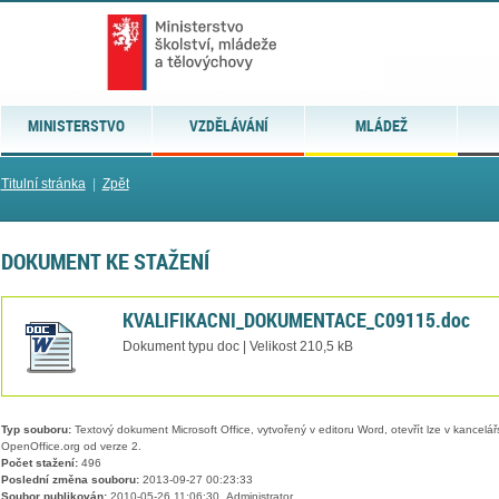
MINISTERSTVO
VZDĚLÁVÁNÍ
MLÁDEŽ
Titulní stránka
|
Zpět
DOKUMENT KE STAŽENÍ
KVALIFIKACNI_DOKUMENTACE_C09115.doc
Dokument typu doc | Velikost 210,5 kB
Typ souboru:
Textový dokument Microsoft Office, vytvořený v editoru Word, otevřít lze v kancelářs
OpenOffice.org od verze 2.
Počet stažení:
496
Poslední změna souboru:
2013-09-27 00:23:33
Soubor publikován:
2010-05-26 11:06:30, Administrator