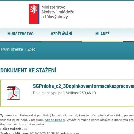
MINISTERSTVO
VZDĚLÁVÁNÍ
MLÁDEŽ
Titulní stránka
|
Zpět
DOKUMENT KE STAŽENÍ
SGPriloha_c2_3Doplnkoveinformacekezpracovan
Dokument typu pdf | Velikost 259,46 kB
Typ souboru:
Univerzálně použitelný formát dokumentů, který je určen především k tisku, prezen
tisknout jej lze např. v programu
Adobe Reader
, vytvářet v mnoha kancelářských a grafických pr
doporučován k použití na webu.
Počet stažení:
338
Soubor publikován:
2016-07-20 15:39:20, Administrator