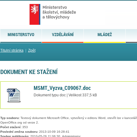
MINISTERSTVO
VZDĚLÁVÁNÍ
MLÁDEŽ
Titulní stránka
|
Zpět
DOKUMENT KE STAŽENÍ
MSMT_Vyzva_C09067.doc
Dokument typu doc | Velikost 337,5 kB
Typ souboru:
Textový dokument Microsoft Office, vytvořený v editoru Word, otevřít lze v kancelářs
OpenOffice.org od verze 2.
Počet stažení:
353
Poslední změna souboru:
2013-10-09 16:28:41
Soubor publikován:
2010-05-26 11:06:30, Administrator