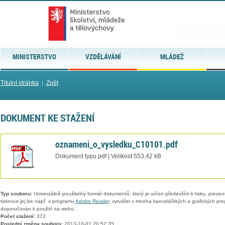
MINISTERSTVO
VZDĚLÁVÁNÍ
MLÁDEŽ
Titulní stránka
|
Zpět
DOKUMENT KE STAŽENÍ
oznameni_o_vysledku_C10101.pdf
Dokument typu pdf | Velikost 553,42 kB
Typ souboru:
Univerzálně použitelný formát dokumentů, který je určen především k tisku, prezen
tisknout jej lze např. v programu
Adobe Reader
, vytvářet v mnoha kancelářských a grafických pr
doporučován k použití na webu.
Počet stažení:
372
Poslední změna souboru:
2013-10-01 20:52:35