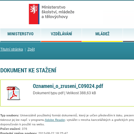
MINISTERSTVO
VZDĚLÁVÁNÍ
MLÁDEŽ
Titulní stránka
|
Zpět
DOKUMENT KE STAŽENÍ
Oznameni_o_zruseni_C09024.pdf
Dokument typu pdf | Velikost 388,63 kB
Typ souboru:
Univerzálně použitelný formát dokumentů, který je určen především k tisku, prezen
tisknout jej lze např. v programu
Adobe Reader
, vytvářet v mnoha kancelářských a grafických pr
doporučován k použití na webu.
Počet stažení:
376
Poslední změna souboru:
2013-08-22 18:25:47