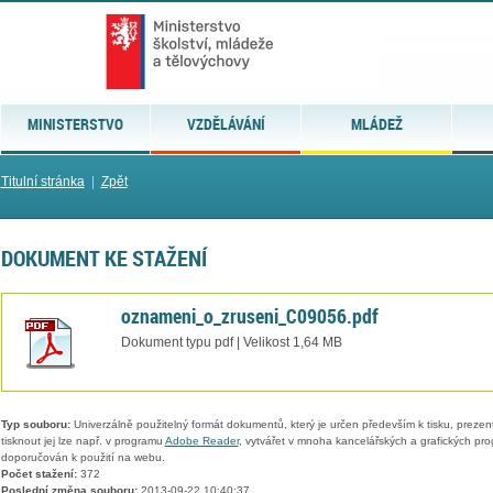
MINISTERSTVO
VZDĚLÁVÁNÍ
MLÁDEŽ
Titulní stránka
|
Zpět
DOKUMENT KE STAŽENÍ
oznameni_o_zruseni_C09056.pdf
Dokument typu pdf | Velikost 1,64 MB
Typ souboru:
Univerzálně použitelný formát dokumentů, který je určen především k tisku, prezen
tisknout jej lze např. v programu
Adobe Reader
, vytvářet v mnoha kancelářských a grafických pr
doporučován k použití na webu.
Počet stažení:
372
Poslední změna souboru:
2013-09-22 10:40:37