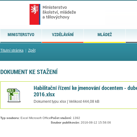
MINISTERSTVO
VZDĚLÁVÁNÍ
MLÁDEŽ
Titulní stránka
|
Zpět
DOKUMENT KE STAŽENÍ
Habilitační řízení ke jmenování docentem - dub
2016.xlsx
Dokument typu xlsx | Velikost 444,08 kB
Typ souboru:
Excel Microsoft Office
Počet stažení:
1392
Soubor publikován:
2016-08-12 15:58:06